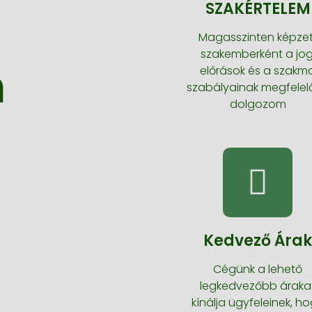
SZAKÉRTELEM
Magasszinten képzet
szakemberként a jog
n
előrások és a szakm
szabályainak megfelel
dolgozom
Kedvező Ára
Cégünk a lehető
legkedvezőbb áraka
kínálja ügyfeleinek, h