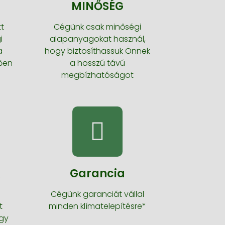
MINŐSÉG
t
Cégünk csak minőségi
i
alapanyagokat használ,
a
hogy biztosíthassuk Önnek
ően
a hosszú távú
megbízhatóságot
k
Garancia
Cégünk garanciát vállal
t
minden klímatelepítésre*
ogy