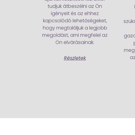
tudjuk átbeszélni az Ön
igényeit és az ehhez
kapcsolódó lehetőségeket,
szük
hogy megtaláljuk a legjobb
megoldást, ami megfelel az
gaz
Ön elvárásainak.
megf
az
Részletek