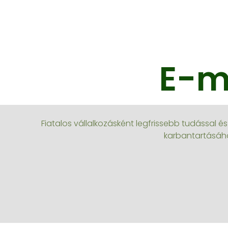
E-m
Fiatalos vállalkozásként legfrissebb tudással 
karbantartásáho