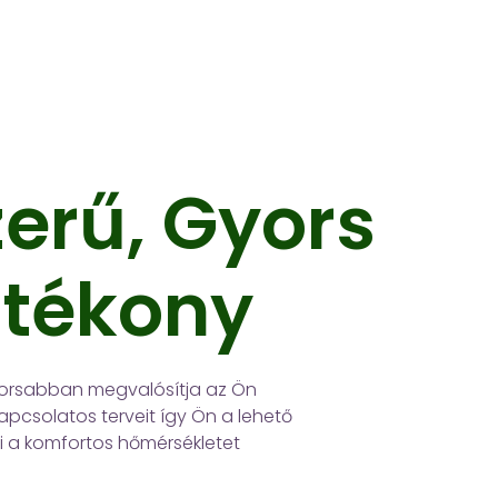
erű, Gyors
atékony
yorsabban megvalósítja az Ön
pcsolatos terveit így Ön a lehető
 a komfortos hőmérsékletet