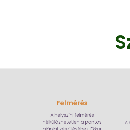
S
Felmérés
A helyszíni felmérés
nélkülözhetetlen a pontos
A 
ajánlat készítéséhez. Ekkor