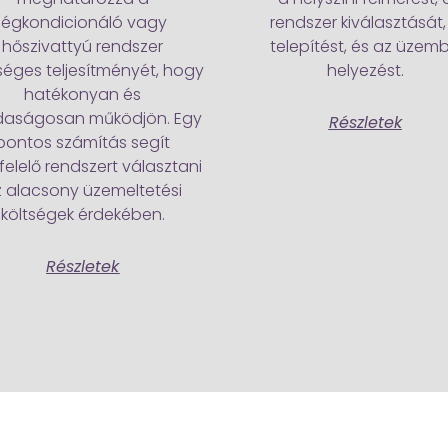
légkondicionáló vagy
rendszer kiválasztását,
hőszivattyú rendszer
telepítést, és az üzem
séges teljesítményét, hogy
helyezést.
hatékonyan és
daságosan működjön. Egy
Részletek
pontos számítás segít
elelő rendszert választani
 alacsony üzemeltetési
költségek érdekében.
Részletek