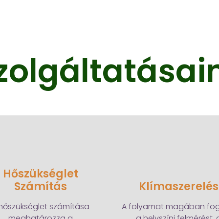
zolgáltatásai
Hőszükséglet
Számítás
Klímaszerelés
hőszükséglet számítása
A folyamat magában fogl
meghatározza a
a helyszíni felmérést, 