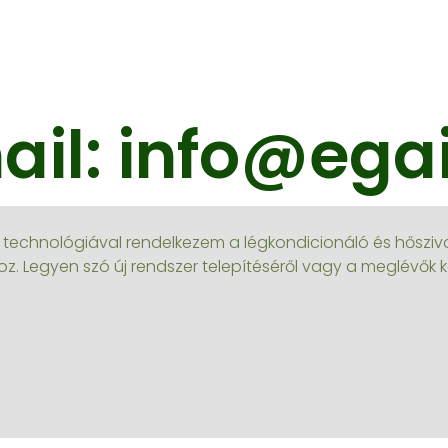
ail: info@egai
és technológiával rendelkezem a légkondicionáló és hősziv
z. Legyen szó új rendszer telepítéséről vagy a meglévők k