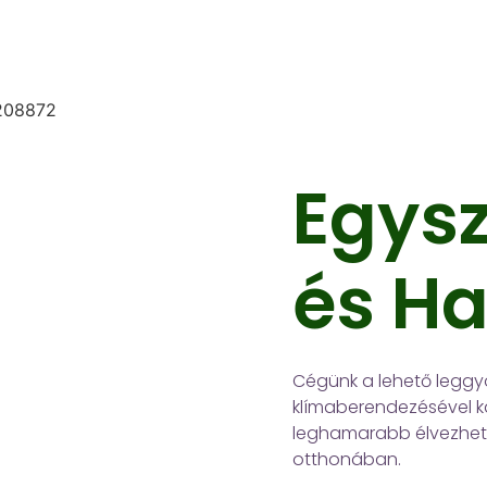
Egysz
és H
Cégünk a lehető legg
klímaberendezésével ka
leghamarabb élvezheti
otthonában.