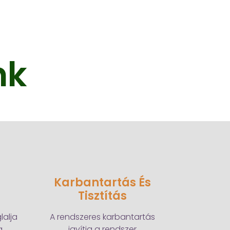
nk
Karbantartás És
Tisztítás
alja
A rendszeres karbantartás
a
javítja a rendszer