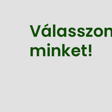
Válasszo
minket!